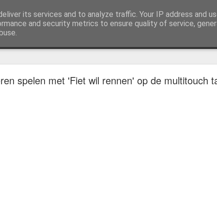
eliver its services and to analyze traffic. Your IP address and u
ormance and security metrics to ensure quality of service, gene
buse.
Voel mijn adem
ren spelen met 'Fiet wil rennen' op de multitouch ta
Voel mijn adem