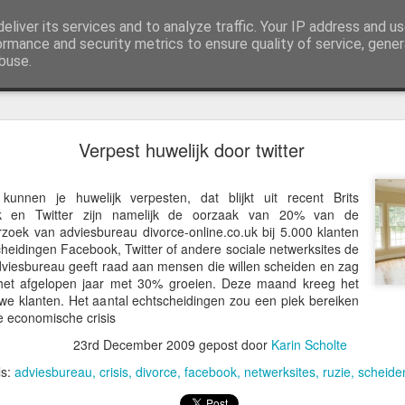
eliver its services and to analyze traffic. Your IP address and u
ormance and security metrics to ensure quality of service, gene
buse.
Voel mijn adem
Verpest huwelijk door twitter
 kunnen je huwelijk verpesten, dat blijkt uit recent Brits
k en Twitter zijn namelijk de oorzaak van 20% van de
rzoek van adviesbureau divorce-online.co.uk bij 5.000 klanten
tscheidingen Facebook, Twitter of andere sociale netwerksites de
viesbureau geeft raad aan mensen die willen scheiden en zag
het afgelopen jaar met 30% groeien. Deze maand kreeg het
we klanten. Het aantal echtscheidingen zou een piek bereiken
e economische crisis
23rd December 2009
gepost door
Karin Scholte
ls:
adviesbureau
crisis
divorce
facebook
netwerksites
ruzie
scheide
Voel mijn adem