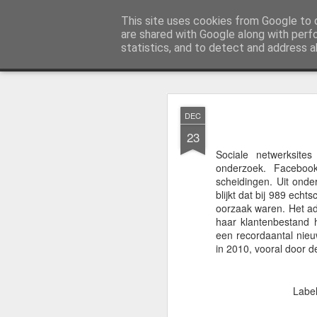
Karin Scholte
This site uses cookies from Google to d
are shared with Google along with perf
statistics, and to detect and address a
Classic
Home
Wie ben ik
Portfolio
MAR
DEC
12
23
Sociale netwerksites
onderzoek. Faceboo
scheidingen. Uit onde
blijkt dat bij 989 ech
oorzaak waren. Het ad
haar klantenbestand 
een recordaantal nieu
in 2010, vooral door d
Labe