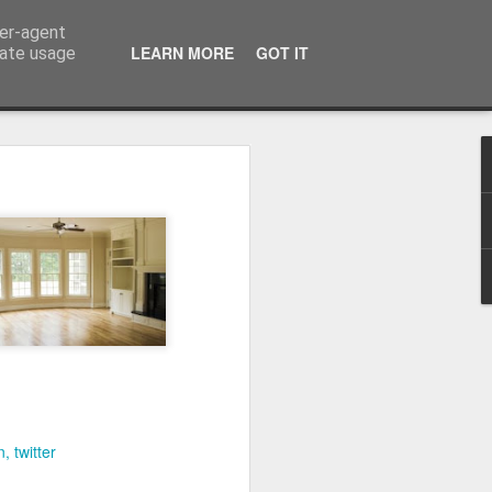
ser-agent
LEARN MORE
GOT IT
rate usage
n
twitter